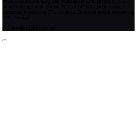
#8048/JAZ2017-0003) y está regulada por Antillephone N.V. El
número de registro de Carletta N.V. es 142346 y su dirección
comercial: Perseusweg 27A, Curaçao. Dirección postal: Perseusweg
27A, Curaçao.
© Copyright 2026 icico.mx