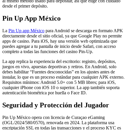
al mismo método usado para depositar, así que elige con cuidado
desde el primer depósito.
Pin Up App México
La
Pin Up app México
para Android se descarga en formato APK
directamente desde el sitio oficial, ya que Google Play no permite
apps de casino. Para iOS, hay una versión web optimizada que
puedes agregar a tu pantalla de inicio desde Safari, con acceso
completo a todas las funciones del casino Pin-Up.
La app replica la experiencia del escritorio: registro, depósitos,
juegos en vivo, apuestas deportivas y retiros. En Android, solo
debes habilitar “Fuentes desconocidas” en los ajustes antes de
instalar, lo que es un proceso estándar para cualquier APK externo.
Requisitos mínimos: Android 5.0+ con 5 MB libres; para iOS,
cualquier iPhone con iOS 10 o superior. La app también soporta
autenticación biométrica por huella o Face ID.
Seguridad y Protección del Jugador
Pin Up México opera con licencia de Curaçao eGaming
(OGL/2024/580/0570), renovada en 2024. La plataforma usa
encriptación SSL en todas las transacciones y el proceso KYC es