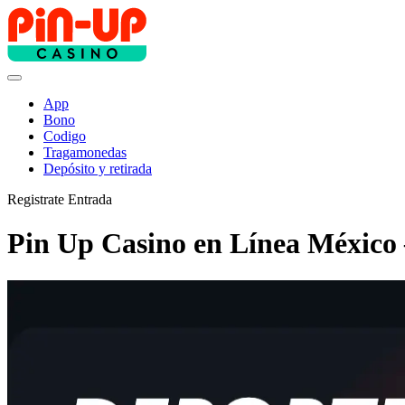
App
Bono
Codigo
Tragamonedas
Depósito y retirada
Registrate
Entrada
Pin Up Casino en Línea México 