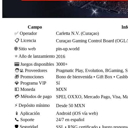
Campo
Inf
✅ Operador
Carletta N.V. (Curaçao)
📋 Licencia
Curaçao Gaming Control Board (OGL/
🌐 Sitio web
pin-up.world
⭐ Año de lanzamiento
2016
🎰 Juegos disponibles
3000+
🧑‍💻 Proveedores
Pragmatic Play, Evolution, BGaming, Sp
🎁 Promociones
Bono de bienvenida • Gift Box • Cashb
💎 Programa VIP
Sí
💵 Moneda
MXN
💳 Métodos de pago
SPEI, OXXO, Mercado Pago, Visa, Mas
⚡ Depósito mínimo
Desde 50 MXN
📱 Aplicación
Android (iOS vía web)
📞 Soporte
24/7 en español
🛡 Seguridad
SSL • RNG certificado • Juego respons