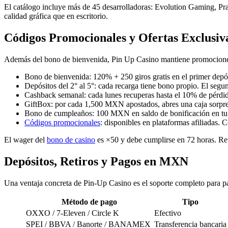
El catálogo incluye más de 45 desarrolladoras: Evolution Gaming, Pra
calidad gráfica que en escritorio.
Códigos Promocionales y Ofertas Exclusiv
Además del bono de bienvenida, Pin Up Casino mantiene promociones ac
Bono de bienvenida: 120% + 250 giros gratis en el primer depó
Depósitos del 2° al 5°: cada recarga tiene bono propio. El se
Cashback semanal: cada lunes recuperas hasta el 10% de pérdi
GiftBox: por cada 1,500 MXN apostados, abres una caja sorpre
Bono de cumpleaños: 100 MXN en saldo de bonificación en tu f
Códigos promocionales
: disponibles en plataformas afiliada
El wager del
bono de casino
es ×50 y debe cumplirse en 72 horas. Revi
Depósitos, Retiros y Pagos en MXN
Una ventaja concreta de Pin-Up Casino es el soporte completo para pa
Método de pago
Tipo
OXXO / 7-Eleven / Circle K
Efectivo
SPEI / BBVA / Banorte / BANAMEX
Transferencia bancaria