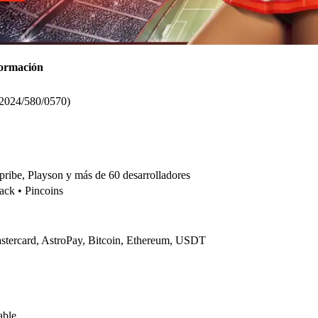
ormación
2024/580/0570)
ribe, Playson y más de 60 desarrolladores
ack • Pincoins
tercard, AstroPay, Bitcoin, Ethereum, USDT
able