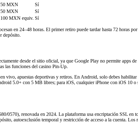
50 MXN
Sí
50 MXN
Sí
100 MXN equiv.
Sí
an en 24–48 horas. El primer retiro puede tardar hasta 72 horas por v
r depósito.
tamente desde el sitio oficial, ya que Google Play no permite apps d
das las funciones del casino Pin-Up.
s en vivo, apuestas deportivas y retiros. En Android, solo debes habilitar
droid 5.0+ con 5 MB libres; para iOS, cualquier iPhone con iOS 10 o su
0570), renovada en 2024. La plataforma usa encriptación SSL en toda
epósito, autoexclusión temporal y restricción de acceso a la cuenta. Lo