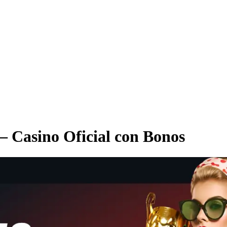
– Casino Oficial con Bonos