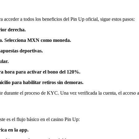
 acceder a todos los beneficios del Pin Up oficial, sigue estos pasos:
rior derecha.
eña. Selecciona MXN como moneda.
 apuestas deportivas.
ular.
a hora para activar el bono del 120%.
ilio para habilitar retiros sin demoras.
ente durante el proceso de KYC. Una vez verificada la cuenta, el acces
te es el flujo básico en el casino Pin Up:
ica en la app.