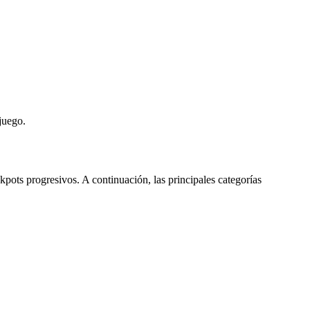
 juego.
kpots progresivos. A continuación, las principales categorías